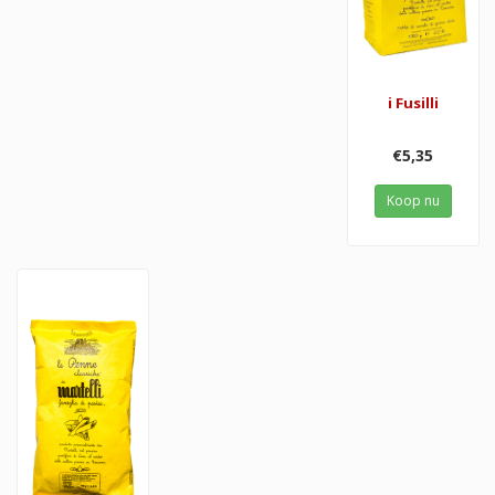
i Fusilli
€5,35
Koop nu