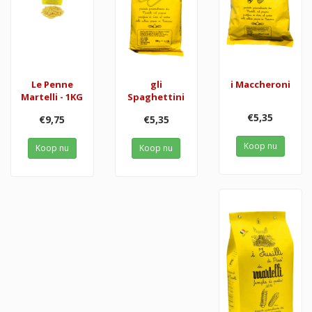
Le Penne
gli
i Maccheroni
Martelli - 1KG
Spaghettini
€5,35
€9,75
€5,35
Koop nu
Koop nu
Koop nu