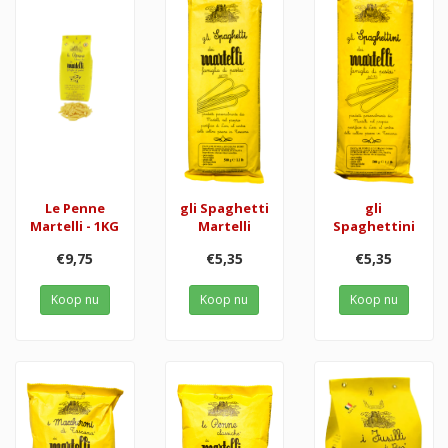
Le Penne
gli Spaghetti
gli
Martelli - 1KG
Martelli
Spaghettini
€9,75
€5,35
€5,35
Koop nu
Koop nu
Koop nu